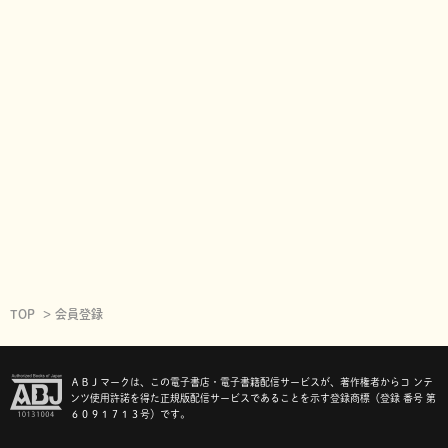
TOP
会員登録
ＡＢＪマークは、この電子書店・電子書籍配信サービスが、著作権者からコ ンテ
ンツ使用許諾を得た正規版配信サービスであることを示す登録商標（登録 番号 第
６０９１７１３号）です。