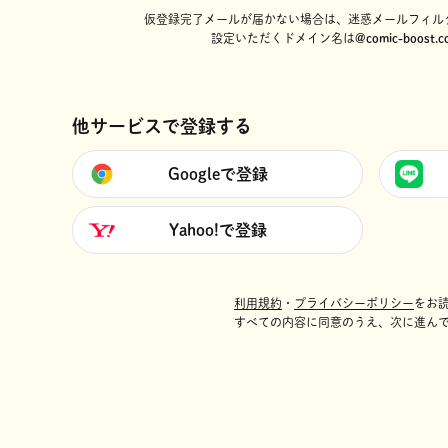
仮登録完了メールが届かない場合は、迷惑メールフィル
設定いただくドメイン名は
@comic-boost.c
他サービスで登録する
Googleで登録
Yahoo!で登録
利用規約
・
プライバシーポリシー
をお
すべての内容に同意のうえ、次に進ん