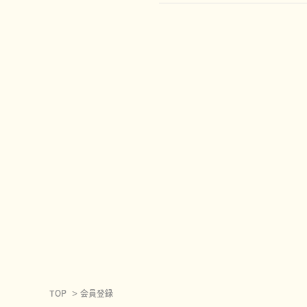
TOP
会員登録