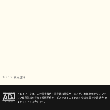
TOP
会員登録
ＡＢＪマークは、この電子書店・電子書籍配信サービスが、著作権者からコ ンテ
ンツ使用許諾を得た正規版配信サービスであることを示す登録商標（登録 番号 第
６０９１７１３号）です。