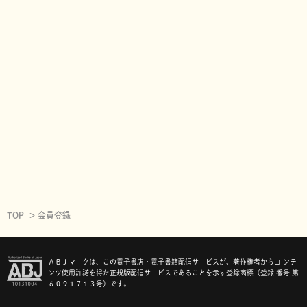
TOP
会員登録
ＡＢＪマークは、この電子書店・電子書籍配信サービスが、著作権者からコ ンテ
ンツ使用許諾を得た正規版配信サービスであることを示す登録商標（登録 番号 第
６０９１７１３号）です。