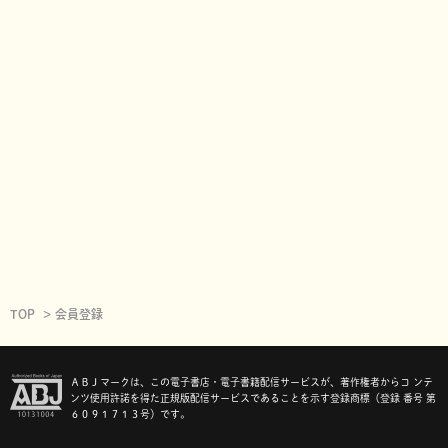
TOP
会員登録
ＡＢＪマークは、この電子書店・電子書籍配信サービスが、著作権者からコ ンテ
ンツ使用許諾を得た正規版配信サービスであることを示す登録商標（登録 番号 第
６０９１７１３号）です。