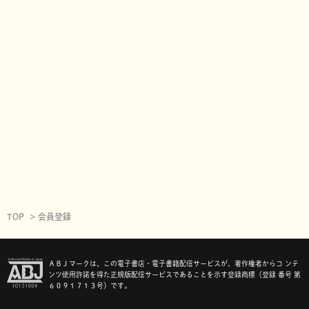
TOP
会員登録
ＡＢＪマークは、この電子書店・電子書籍配信サービスが、著作権者からコ ンテ
ンツ使用許諾を得た正規版配信サービスであることを示す登録商標（登録 番号 第
６０９１７１３号）です。