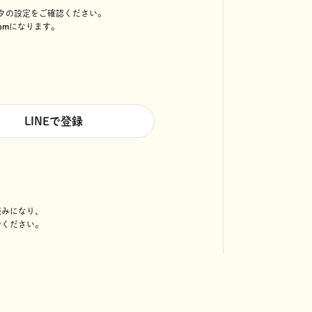
タの設定をご確認ください。
om
になります。
LINEで登録
読みになり、
でください。