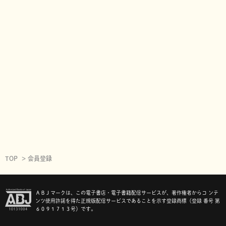
TOP
会員登録
ＡＢＪマークは、この電子書店・電子書籍配信サービスが、著作権者からコ ンテ
ンツ使用許諾を得た正規版配信サービスであることを示す登録商標（登録 番号 第
６０９１７１３号）です。