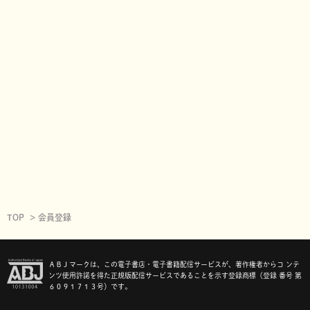
TOP
会員登録
ＡＢＪマークは、この電子書店・電子書籍配信サービスが、著作権者からコ ンテ
ンツ使用許諾を得た正規版配信サービスであることを示す登録商標（登録 番号 第
６０９１７１３号）です。