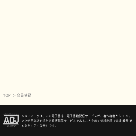
TOP
会員登録
ＡＢＪマークは、この電子書店・電子書籍配信サービスが、著作権者からコ ンテ
ンツ使用許諾を得た正規版配信サービスであることを示す登録商標（登録 番号 第
６０９１７１３号）です。