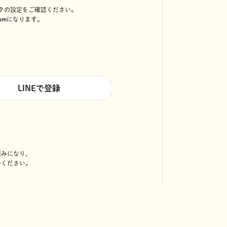
タの設定をご確認ください。
om
になります。
LINEで登録
読みになり、
でください。