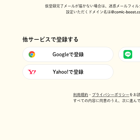
仮登録完了メールが届かない場合は、迷惑メールフィル
設定いただくドメイン名は
@comic-boost.c
他サービスで登録する
Googleで登録
Yahoo!で登録
利用規約
・
プライバシーポリシー
をお
すべての内容に同意のうえ、次に進ん