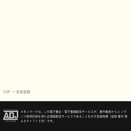
TOP
会員登録
ＡＢＪマークは、この電子書店・電子書籍配信サービスが、著作権者からコ ンテ
ンツ使用許諾を得た正規版配信サービスであることを示す登録商標（登録 番号 第
６０９１７１３号）です。