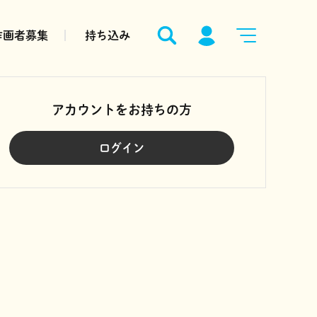
作画者募集
持ち込み
アカウントをお持ちの方
ログイン