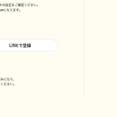
タの設定をご確認ください。
om
になります。
LINEで登録
読みになり、
でください。