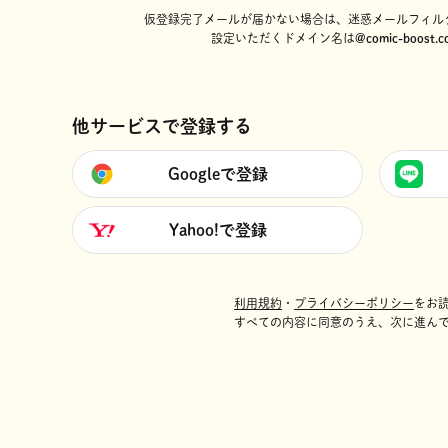
仮登録完了メールが届かない場合は、迷惑メールフィル
設定いただくドメイン名は
@comic-boost.c
他サービスで登録する
Googleで登録
Yahoo!で登録
利用規約
・
プライバシーポリシー
をお
すべての内容に同意のうえ、次に進ん