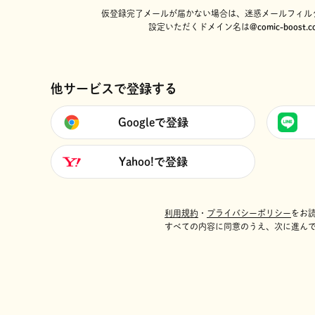
仮登録完了メールが届かない場合は、迷惑メールフィル
設定いただくドメイン名は
@comic-boost.c
他サービスで登録する
Googleで登録
Yahoo!で登録
利用規約
・
プライバシーポリシー
をお
すべての内容に同意のうえ、次に進ん