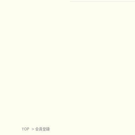
TOP
会員登録