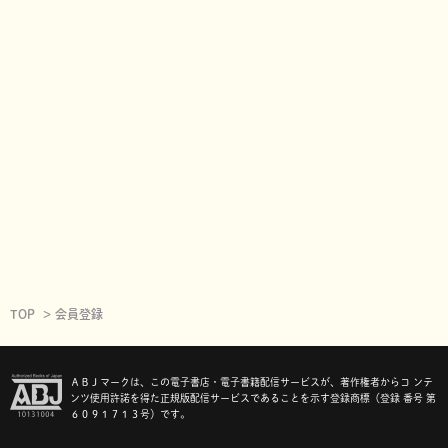
TOP
会員登録
ＡＢＪマークは、この電子書店・電子書籍配信サービスが、著作権者からコ ンテ
ンツ使用許諾を得た正規版配信サービスであることを示す登録商標（登録 番号 第
６０９１７１３号）です。