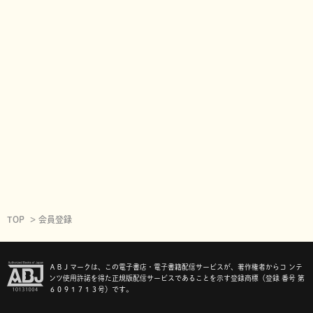
TOP
会員登録
ＡＢＪマークは、この電子書店・電子書籍配信サービスが、著作権者からコ ンテ
ンツ使用許諾を得た正規版配信サービスであることを示す登録商標（登録 番号 第
６０９１７１３号）です。