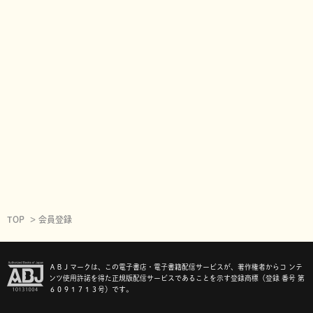
TOP
会員登録
ＡＢＪマークは、この電子書店・電子書籍配信サービスが、著作権者からコ ンテ
ンツ使用許諾を得た正規版配信サービスであることを示す登録商標（登録 番号 第
６０９１７１３号）です。