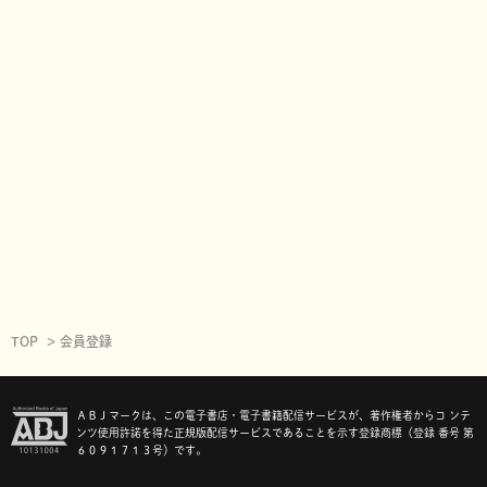
TOP
会員登録
ＡＢＪマークは、この電子書店・電子書籍配信サービスが、著作権者からコ ンテ
ンツ使用許諾を得た正規版配信サービスであることを示す登録商標（登録 番号 第
６０９１７１３号）です。