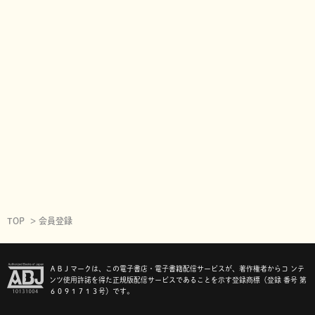
TOP
会員登録
ＡＢＪマークは、この電子書店・電子書籍配信サービスが、著作権者からコ ンテ
ンツ使用許諾を得た正規版配信サービスであることを示す登録商標（登録 番号 第
６０９１７１３号）です。