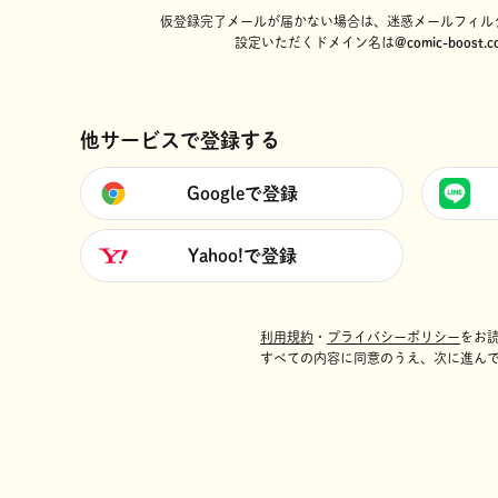
仮登録完了メールが届かない場合は、迷惑メールフィル
設定いただくドメイン名は
@comic-boost.c
他サービスで登録する
Googleで登録
Yahoo!で登録
利用規約
・
プライバシーポリシー
をお
すべての内容に同意のうえ、次に進ん