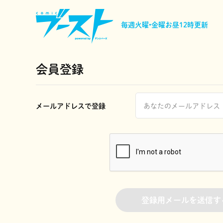
毎週火曜•金曜
お昼12時更新
会員登録
メールアドレスで登録
登録用メールを送信す