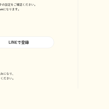
タの設定をご確認ください。
om
になります。
LINEで登録
読みになり、
でください。