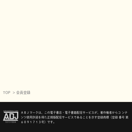
TOP
会員登録
ＡＢＪマークは、この電子書店・電子書籍配信サービスが、著作権者からコ ンテ
ンツ使用許諾を得た正規版配信サービスであることを示す登録商標（登録 番号 第
６０９１７１３号）です。