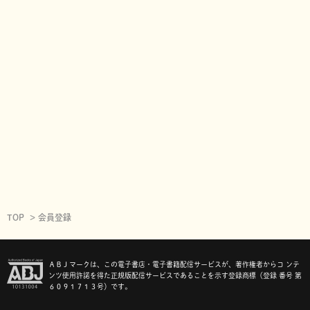
TOP
会員登録
ＡＢＪマークは、この電子書店・電子書籍配信サービスが、著作権者からコ ンテ
ンツ使用許諾を得た正規版配信サービスであることを示す登録商標（登録 番号 第
６０９１７１３号）です。