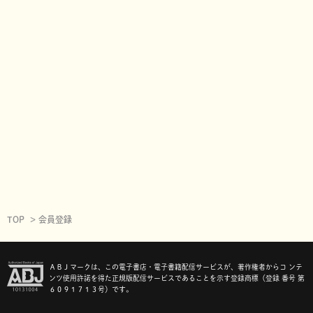
TOP
会員登録
ＡＢＪマークは、この電子書店・電子書籍配信サービスが、著作権者からコ ンテ
ンツ使用許諾を得た正規版配信サービスであることを示す登録商標（登録 番号 第
６０９１７１３号）です。