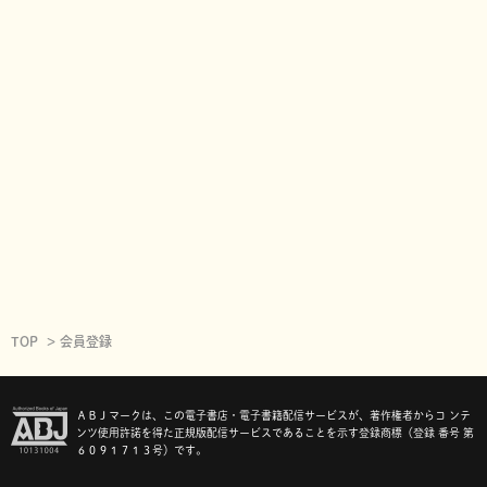
TOP
会員登録
ＡＢＪマークは、この電子書店・電子書籍配信サービスが、著作権者からコ ンテ
ンツ使用許諾を得た正規版配信サービスであることを示す登録商標（登録 番号 第
６０９１７１３号）です。