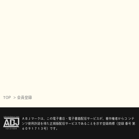
TOP
会員登録
ＡＢＪマークは、この電子書店・電子書籍配信サービスが、著作権者からコ ンテ
ンツ使用許諾を得た正規版配信サービスであることを示す登録商標（登録 番号 第
６０９１７１３号）です。