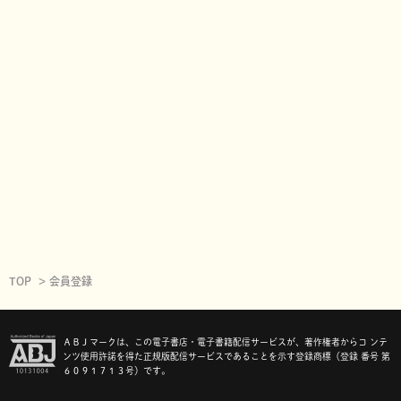
TOP
会員登録
ＡＢＪマークは、この電子書店・電子書籍配信サービスが、著作権者からコ ンテ
ンツ使用許諾を得た正規版配信サービスであることを示す登録商標（登録 番号 第
６０９１７１３号）です。