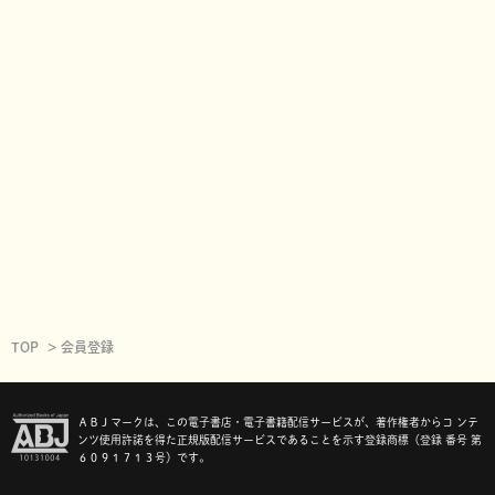
TOP
会員登録
ＡＢＪマークは、この電子書店・電子書籍配信サービスが、著作権者からコ ンテ
ンツ使用許諾を得た正規版配信サービスであることを示す登録商標（登録 番号 第
６０９１７１３号）です。