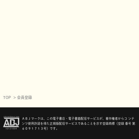
TOP
会員登録
ＡＢＪマークは、この電子書店・電子書籍配信サービスが、著作権者からコ ンテ
ンツ使用許諾を得た正規版配信サービスであることを示す登録商標（登録 番号 第
６０９１７１３号）です。