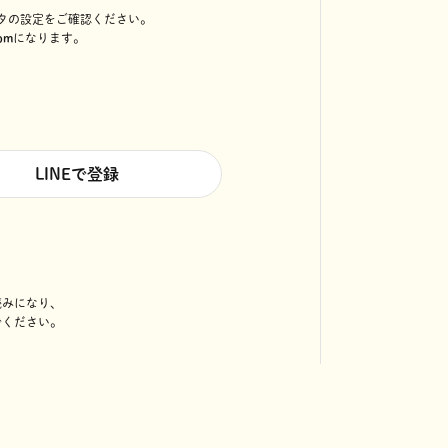
タの設定をご確認ください。
om
になります。
LINEで登録
読みになり、
でください。