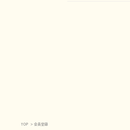
TOP
会員登録