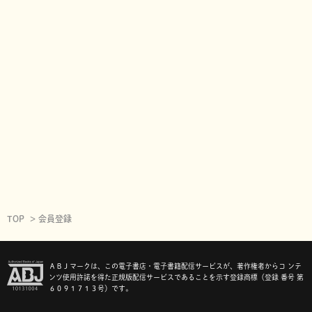
TOP
会員登録
ＡＢＪマークは、この電子書店・電子書籍配信サービスが、著作権者からコ ンテ
ンツ使用許諾を得た正規版配信サービスであることを示す登録商標（登録 番号 第
６０９１７１３号）です。