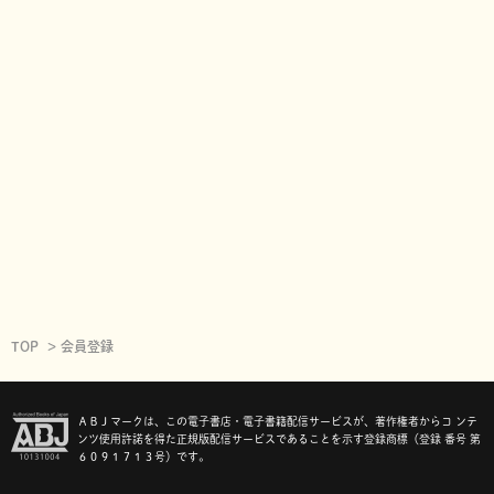
TOP
会員登録
ＡＢＪマークは、この電子書店・電子書籍配信サービスが、著作権者からコ ンテ
ンツ使用許諾を得た正規版配信サービスであることを示す登録商標（登録 番号 第
６０９１７１３号）です。