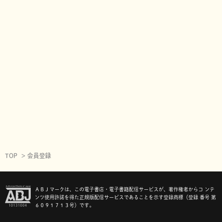
TOP
会員登録
ＡＢＪマークは、この電子書店・電子書籍配信サービスが、著作権者からコ ンテ
ンツ使用許諾を得た正規版配信サービスであることを示す登録商標（登録 番号 第
６０９１７１３号）です。