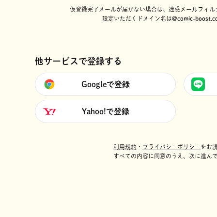
仮登録完了メールが届かない場合は、迷惑メールフィル
設定いただくドメイン名は
@comic-boost.c
他サービスで登録する
Googleで登録
Yahoo!で登録
利用規約
・
プライバシーポリシー
をお
すべての内容に同意のうえ、次に進ん