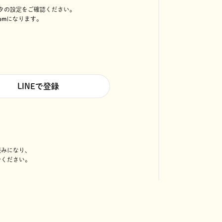
タの設定をご確認ください。
om
になります。
LINEで登録
読みになり、
でください。