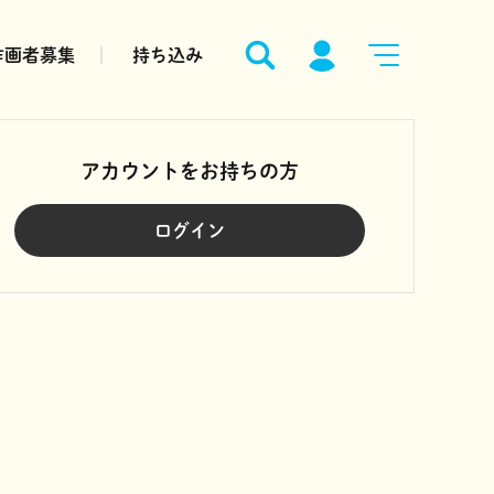
作画者募集
持ち込み
アカウントをお持ちの方
ログイン