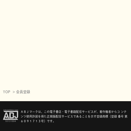
TOP
会員登録
ＡＢＪマークは、この電子書店・電子書籍配信サービスが、著作権者からコ ンテ
ンツ使用許諾を得た正規版配信サービスであることを示す登録商標（登録 番号 第
６０９１７１３号）です。