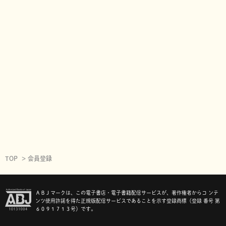
TOP
会員登録
ＡＢＪマークは、この電子書店・電子書籍配信サービスが、著作権者からコ ンテ
ンツ使用許諾を得た正規版配信サービスであることを示す登録商標（登録 番号 第
６０９１７１３号）です。