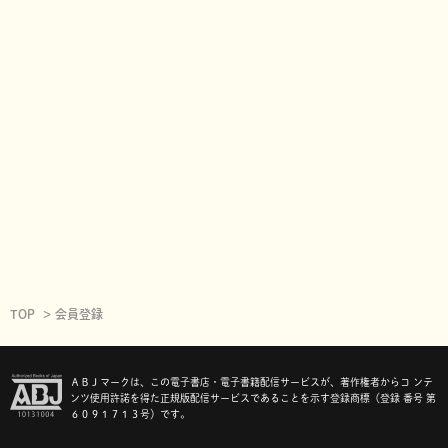
TOP
会員登録
ＡＢＪマークは、この電子書店・電子書籍配信サービスが、著作権者からコ ンテ
ンツ使用許諾を得た正規版配信サービスであることを示す登録商標（登録 番号 第
６０９１７１３号）です。