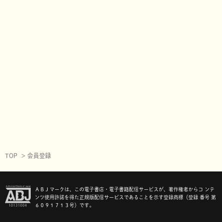
TOP
会員登録
ＡＢＪマークは、この電子書店・電子書籍配信サービスが、著作権者からコ ンテ
ンツ使用許諾を得た正規版配信サービスであることを示す登録商標（登録 番号 第
６０９１７１３号）です。