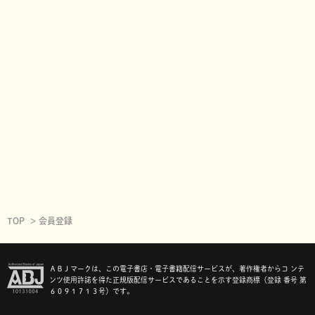
TOP
会員登録
ＡＢＪマークは、この電子書店・電子書籍配信サービスが、著作権者からコ ンテ
ンツ使用許諾を得た正規版配信サービスであることを示す登録商標（登録 番号 第
６０９１７１３号）です。