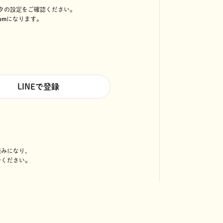
タの設定をご確認ください。
om
になります。
LINEで登録
読みになり、
でください。