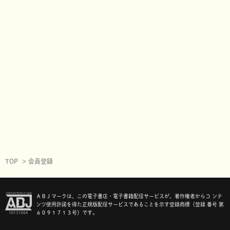
TOP
会員登録
ＡＢＪマークは、この電子書店・電子書籍配信サービスが、著作権者からコ ンテ
ンツ使用許諾を得た正規版配信サービスであることを示す登録商標（登録 番号 第
６０９１７１３号）です。