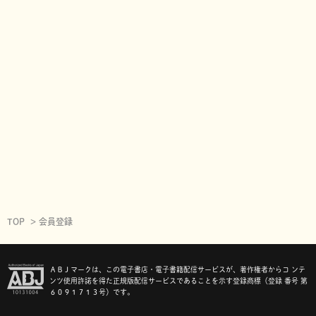
TOP
会員登録
ＡＢＪマークは、この電子書店・電子書籍配信サービスが、著作権者からコ ンテ
ンツ使用許諾を得た正規版配信サービスであることを示す登録商標（登録 番号 第
６０９１７１３号）です。