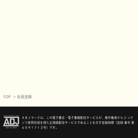
TOP
会員登録
ＡＢＪマークは、この電子書店・電子書籍配信サービスが、著作権者からコ ンテ
ンツ使用許諾を得た正規版配信サービスであることを示す登録商標（登録 番号 第
６０９１７１３号）です。