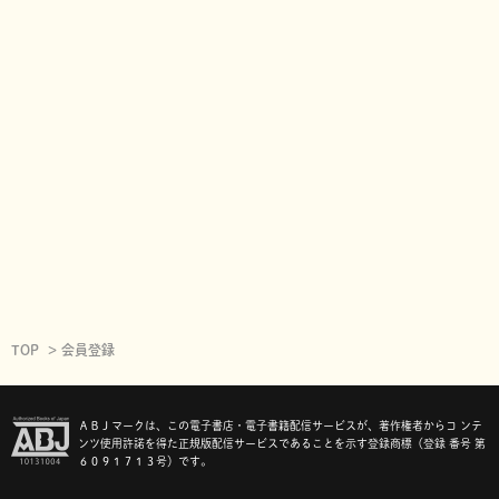
TOP
会員登録
ＡＢＪマークは、この電子書店・電子書籍配信サービスが、著作権者からコ ンテ
ンツ使用許諾を得た正規版配信サービスであることを示す登録商標（登録 番号 第
６０９１７１３号）です。