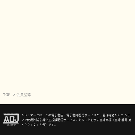
TOP
会員登録
ＡＢＪマークは、この電子書店・電子書籍配信サービスが、著作権者からコ ンテ
ンツ使用許諾を得た正規版配信サービスであることを示す登録商標（登録 番号 第
６０９１７１３号）です。