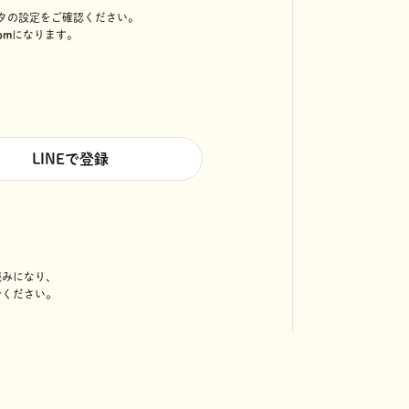
タの設定をご確認ください。
om
になります。
LINEで登録
読みになり、
でください。