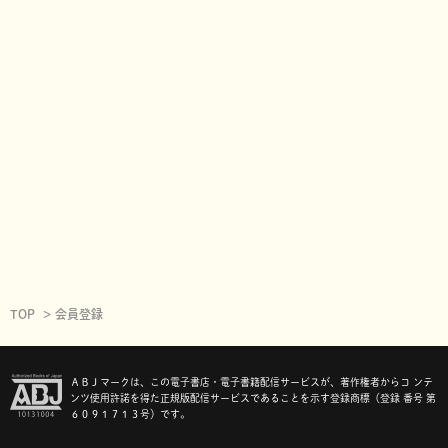
TOP
会員登録
ＡＢＪマークは、この電子書店・電子書籍配信サービスが、著作権者からコ ンテ
ンツ使用許諾を得た正規版配信サービスであることを示す登録商標（登録 番号 第
６０９１７１３号）です。