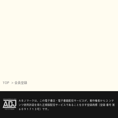
TOP
会員登録
ＡＢＪマークは、この電子書店・電子書籍配信サービスが、著作権者からコ ンテ
ンツ使用許諾を得た正規版配信サービスであることを示す登録商標（登録 番号 第
６０９１７１３号）です。