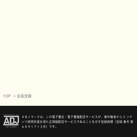
TOP
会員登録
ＡＢＪマークは、この電子書店・電子書籍配信サービスが、著作権者からコ ンテ
ンツ使用許諾を得た正規版配信サービスであることを示す登録商標（登録 番号 第
６０９１７１３号）です。