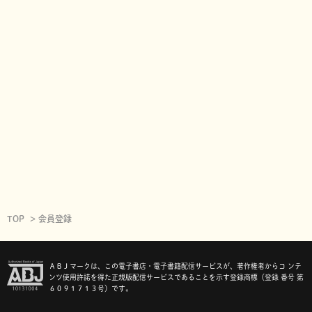
TOP
会員登録
ＡＢＪマークは、この電子書店・電子書籍配信サービスが、著作権者からコ ンテ
ンツ使用許諾を得た正規版配信サービスであることを示す登録商標（登録 番号 第
６０９１７１３号）です。