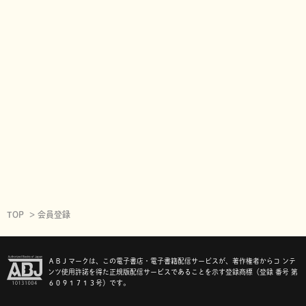
TOP
会員登録
ＡＢＪマークは、この電子書店・電子書籍配信サービスが、著作権者からコ ンテ
ンツ使用許諾を得た正規版配信サービスであることを示す登録商標（登録 番号 第
６０９１７１３号）です。